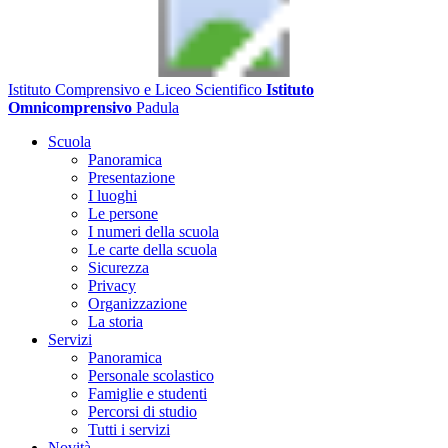
Istituto Comprensivo e Liceo Scientifico
Istituto
Omnicomprensivo
Padula
Scuola
Panoramica
Presentazione
I luoghi
Le persone
I numeri della scuola
Le carte della scuola
Sicurezza
Privacy
Organizzazione
La storia
Servizi
Panoramica
Personale scolastico
Famiglie e studenti
Percorsi di studio
Tutti i servizi
Novità