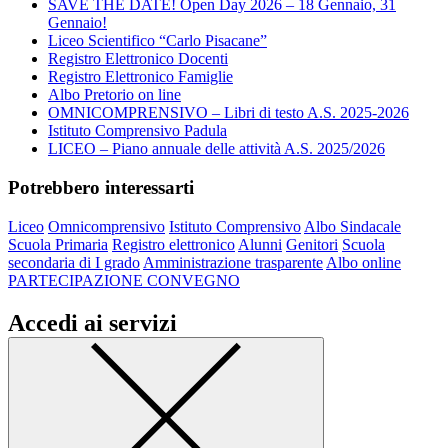
SAVE THE DATE! Open Day 2026 – 18 Gennaio, 31
Gennaio!
Liceo Scientifico “Carlo Pisacane”
Registro Elettronico Docenti
Registro Elettronico Famiglie
Albo Pretorio on line
OMNICOMPRENSIVO – Libri di testo A.S. 2025-2026
Istituto Comprensivo Padula
LICEO – Piano annuale delle attività A.S. 2025/2026
Potrebbero interessarti
Liceo
Omnicomprensivo
Istituto Comprensivo
Albo Sindacale
Scuola Primaria
Registro elettronico
Alunni
Genitori
Scuola
secondaria di I grado
Amministrazione trasparente
Albo online
PARTECIPAZIONE CONVEGNO
Accedi ai servizi