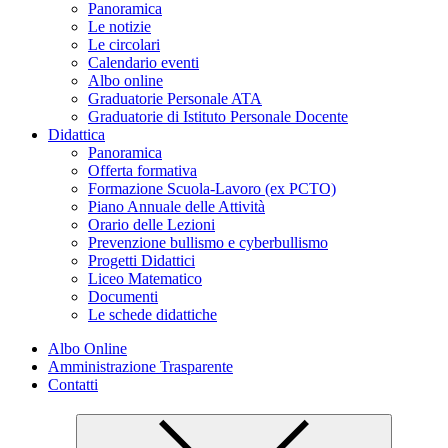
Panoramica
Le notizie
Le circolari
Calendario eventi
Albo online
Graduatorie Personale ATA
Graduatorie di Istituto Personale Docente
Didattica
Panoramica
Offerta formativa
Formazione Scuola-Lavoro (ex PCTO)
Piano Annuale delle Attività
Orario delle Lezioni
Prevenzione bullismo e cyberbullismo
Progetti Didattici
Liceo Matematico
Documenti
Le schede didattiche
Albo Online
Amministrazione Trasparente
Contatti