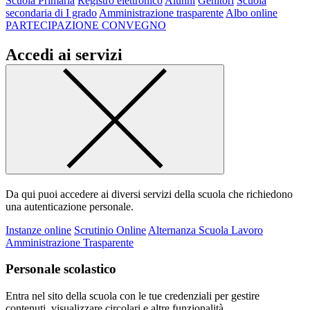
Scuola Primaria
Registro elettronico
Alunni
Genitori
Scuola
secondaria di I grado
Amministrazione trasparente
Albo online
PARTECIPAZIONE CONVEGNO
Accedi ai servizi
Da qui puoi accedere ai diversi servizi della scuola che richiedono
una autenticazione personale.
Instanze online
Scrutinio Online
Alternanza Scuola Lavoro
Amministrazione Trasparente
Personale scolastico
Entra nel sito della scuola con le tue credenziali per gestire
contenuti, visualizzare circolari e altre funzionalità.