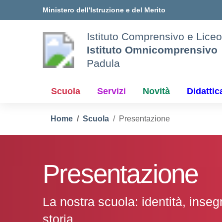
Vai ai contenuti
Vai al menu di navigazione
Vai al footer
Ministero dell'Istruzione e del Merito
Istituto Comprensivo e Liceo
Istituto Omnicomprensivo
Padula
Scuola
Servizi
Novità
Didattic
Home
Scuola
Presentazione
Presentazione
La nostra scuola: identità, inse
storia.