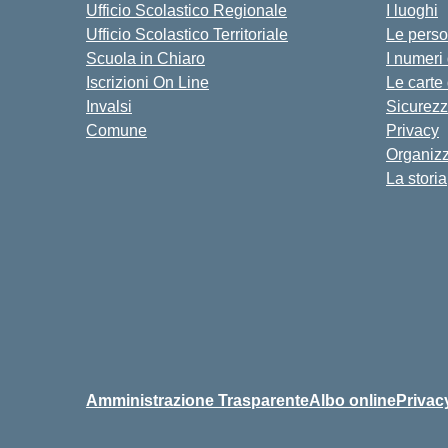
Ufficio Scolastico Regionale
I luoghi
Ufficio Scolastico Territoriale
Le pers
Scuola in Chiaro
I numeri
Iscrizioni On Line
Le carte
Invalsi
Sicurez
Comune
Privacy
Organiz
La storia
Amministrazione Trasparente
Albo online
Privac