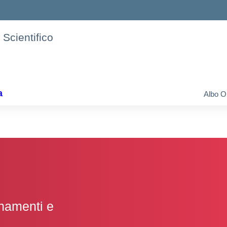
 Scientifico
a
Albo O
gnamenti e