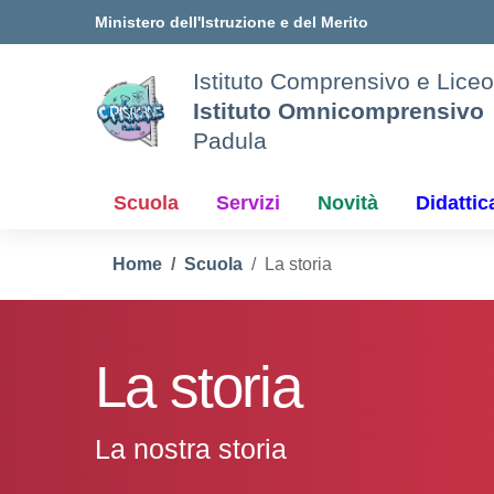
Vai ai contenuti
Vai al menu di navigazione
Vai al footer
Ministero dell'Istruzione e del Merito
Istituto Comprensivo e Liceo
Istituto Omnicomprensivo
Padula
Scuola
Servizi
Novità
Didattic
Home
Scuola
La storia
La storia
La nostra storia