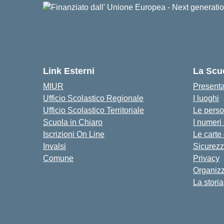
Link Esterni
La Scu
MIUR
Present
Ufficio Scolastico Regionale
I luoghi
Ufficio Scolastico Territoriale
Le pers
Scuola in Chiaro
I numeri
Iscrizioni On Line
Le carte
Invalsi
Sicurez
Comune
Privacy
Organiz
La storia