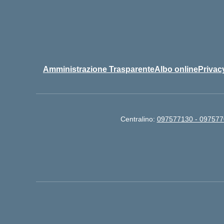
Amministrazione Trasparente
Albo online
Privac
Centralino:
097577130 - 09757