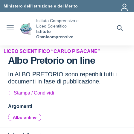
Vai ai contenuti
Vai al menu di navigazione
Vai al footer
Ministero dell'Istruzione e del Merito
Istituto Comprensivo e
Liceo Scientifico
Istituto
Omnicomprensivo
LICEO SCIENTIFICO “CARLO PISACANE”
Albo Pretorio on line
In ALBO PRETORIO sono reperibili tutti i
documenti in fase di pubblicazione.
Stampa / Condividi
Argomenti
Albo online