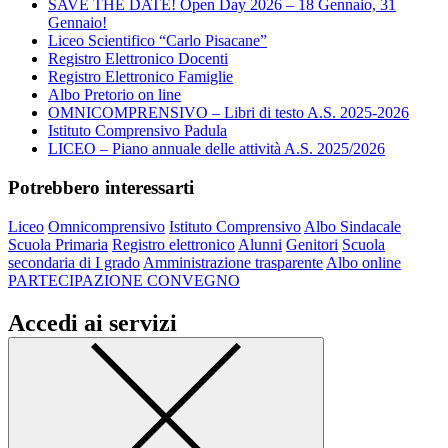
SAVE THE DATE! Open Day 2026 – 18 Gennaio, 31
Gennaio!
Liceo Scientifico “Carlo Pisacane”
Registro Elettronico Docenti
Registro Elettronico Famiglie
Albo Pretorio on line
OMNICOMPRENSIVO – Libri di testo A.S. 2025-2026
Istituto Comprensivo Padula
LICEO – Piano annuale delle attività A.S. 2025/2026
Potrebbero interessarti
Liceo
Omnicomprensivo
Istituto Comprensivo
Albo Sindacale
Scuola Primaria
Registro elettronico
Alunni
Genitori
Scuola
secondaria di I grado
Amministrazione trasparente
Albo online
PARTECIPAZIONE CONVEGNO
Accedi ai servizi