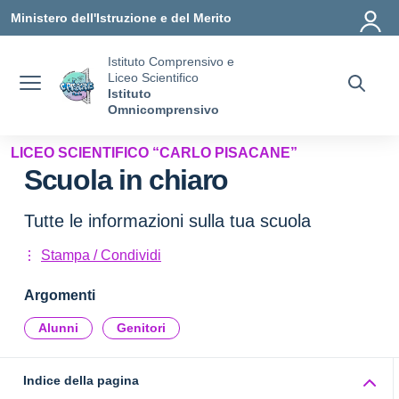
Vai ai contenuti
Vai al menu di navigazione
Vai al footer
Ministero dell'Istruzione e del Merito
Istituto Comprensivo e
Liceo Scientifico
Istituto
Omnicomprensivo
LICEO SCIENTIFICO “CARLO PISACANE”
Scuola in chiaro
Tutte le informazioni sulla tua scuola
Stampa / Condividi
Argomenti
Alunni
Genitori
Indice della pagina