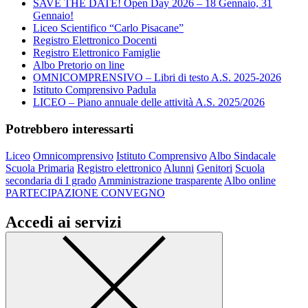
SAVE THE DATE! Open Day 2026 – 18 Gennaio, 31
Gennaio!
Liceo Scientifico “Carlo Pisacane”
Registro Elettronico Docenti
Registro Elettronico Famiglie
Albo Pretorio on line
OMNICOMPRENSIVO – Libri di testo A.S. 2025-2026
Istituto Comprensivo Padula
LICEO – Piano annuale delle attività A.S. 2025/2026
Potrebbero interessarti
Liceo
Omnicomprensivo
Istituto Comprensivo
Albo Sindacale
Scuola Primaria
Registro elettronico
Alunni
Genitori
Scuola
secondaria di I grado
Amministrazione trasparente
Albo online
PARTECIPAZIONE CONVEGNO
Accedi ai servizi