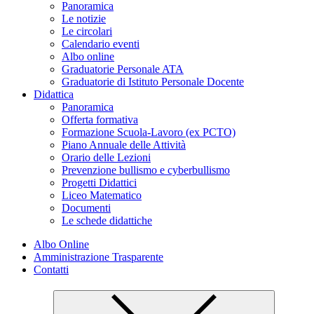
Panoramica
Le notizie
Le circolari
Calendario eventi
Albo online
Graduatorie Personale ATA
Graduatorie di Istituto Personale Docente
Didattica
Panoramica
Offerta formativa
Formazione Scuola-Lavoro (ex PCTO)
Piano Annuale delle Attività
Orario delle Lezioni
Prevenzione bullismo e cyberbullismo
Progetti Didattici
Liceo Matematico
Documenti
Le schede didattiche
Albo Online
Amministrazione Trasparente
Contatti