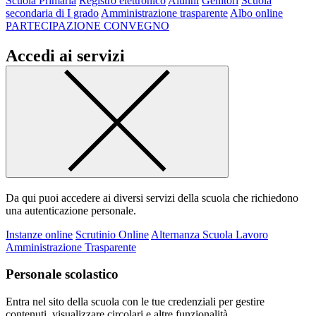
Scuola Primaria
Registro elettronico
Alunni
Genitori
Scuola
secondaria di I grado
Amministrazione trasparente
Albo online
PARTECIPAZIONE CONVEGNO
Accedi ai servizi
Da qui puoi accedere ai diversi servizi della scuola che richiedono
una autenticazione personale.
Instanze online
Scrutinio Online
Alternanza Scuola Lavoro
Amministrazione Trasparente
Personale scolastico
Entra nel sito della scuola con le tue credenziali per gestire
contenuti, visualizzare circolari e altre funzionalità.