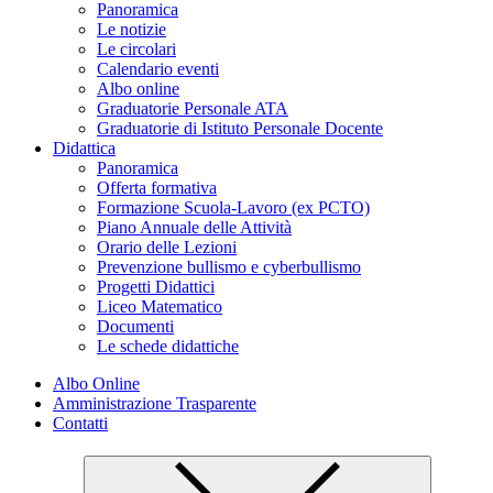
Panoramica
Le notizie
Le circolari
Calendario eventi
Albo online
Graduatorie Personale ATA
Graduatorie di Istituto Personale Docente
Didattica
Panoramica
Offerta formativa
Formazione Scuola-Lavoro (ex PCTO)
Piano Annuale delle Attività
Orario delle Lezioni
Prevenzione bullismo e cyberbullismo
Progetti Didattici
Liceo Matematico
Documenti
Le schede didattiche
Albo Online
Amministrazione Trasparente
Contatti