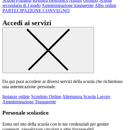
Scuola Primaria
Registro elettronico
Alunni
Genitori
Scuola
secondaria di I grado
Amministrazione trasparente
Albo online
PARTECIPAZIONE CONVEGNO
Accedi ai servizi
Da qui puoi accedere ai diversi servizi della scuola che richiedono
una autenticazione personale.
Instanze online
Scrutinio Online
Alternanza Scuola Lavoro
Amministrazione Trasparente
Personale scolastico
Entra nel sito della scuola con le tue credenziali per gestire
contenuti, visualizzare circolari e altre funzionalità.