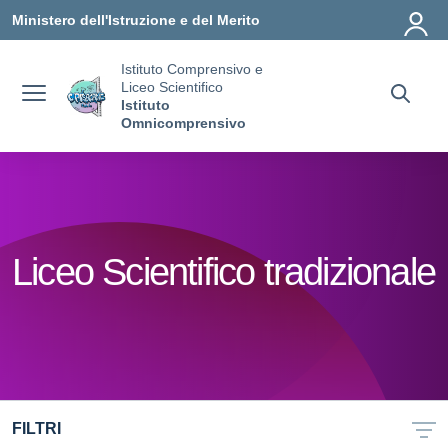
Vai ai contenuti
Vai al menu di navigazione
Vai al footer
Ministero dell'Istruzione e del Merito
Istituto Comprensivo e
Liceo Scientifico
Istituto
Omnicomprensivo
Liceo Scientifico tradizionale
FILTRI