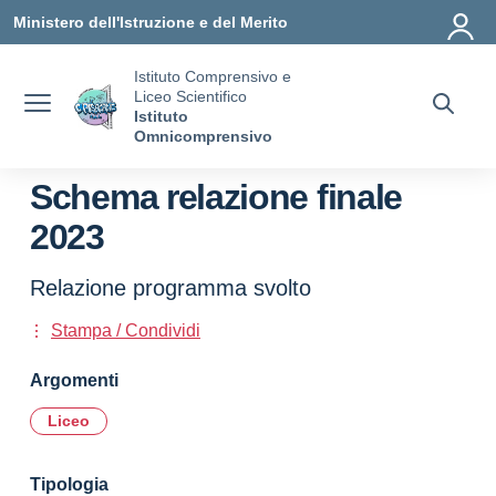
Vai ai contenuti
Vai al menu di navigazione
Vai al footer
Ministero dell'Istruzione e del Merito
Istituto Comprensivo e
Liceo Scientifico
Istituto
Omnicomprensivo
Schema relazione finale
2023
Relazione programma svolto
Stampa / Condividi
Argomenti
Liceo
Tipologia