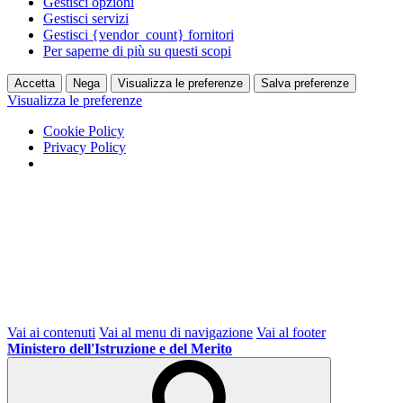
Gestisci opzioni
Gestisci servizi
Gestisci {vendor_count} fornitori
Per saperne di più su questi scopi
Accetta
Nega
Visualizza le preferenze
Salva preferenze
Visualizza le preferenze
Cookie Policy
Privacy Policy
Vai ai contenuti
Vai al menu di navigazione
Vai al footer
Ministero dell'Istruzione e del Merito