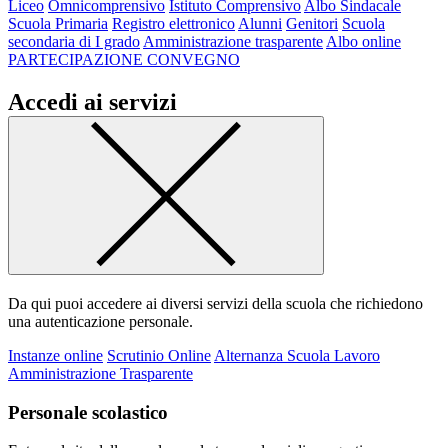
Liceo
Omnicomprensivo
Istituto Comprensivo
Albo Sindacale
Scuola Primaria
Registro elettronico
Alunni
Genitori
Scuola
secondaria di I grado
Amministrazione trasparente
Albo online
PARTECIPAZIONE CONVEGNO
Accedi ai servizi
Da qui puoi accedere ai diversi servizi della scuola che richiedono
una autenticazione personale.
Instanze online
Scrutinio Online
Alternanza Scuola Lavoro
Amministrazione Trasparente
Personale scolastico