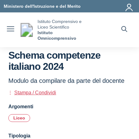
Vai ai contenuti
Vai al menu di navigazione
Vai al footer
Ministero dell'Istruzione e del Merito
Istituto Comprensivo e
Liceo Scientifico
Istituto
Omnicomprensivo
Schema competenze
italiano 2024
Modulo da compilare da parte del docente
Stampa / Condividi
Argomenti
Liceo
Tipologia