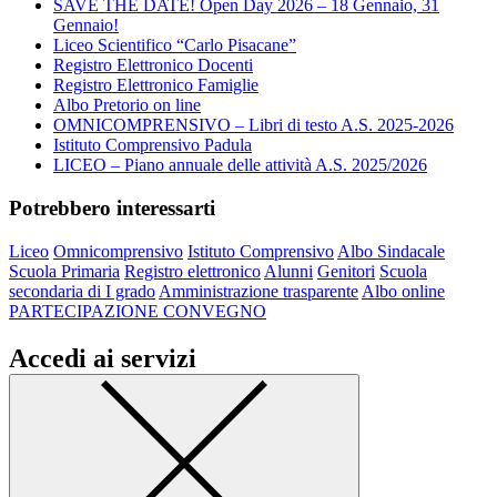
SAVE THE DATE! Open Day 2026 – 18 Gennaio, 31
Gennaio!
Liceo Scientifico “Carlo Pisacane”
Registro Elettronico Docenti
Registro Elettronico Famiglie
Albo Pretorio on line
OMNICOMPRENSIVO – Libri di testo A.S. 2025-2026
Istituto Comprensivo Padula
LICEO – Piano annuale delle attività A.S. 2025/2026
Potrebbero interessarti
Liceo
Omnicomprensivo
Istituto Comprensivo
Albo Sindacale
Scuola Primaria
Registro elettronico
Alunni
Genitori
Scuola
secondaria di I grado
Amministrazione trasparente
Albo online
PARTECIPAZIONE CONVEGNO
Accedi ai servizi