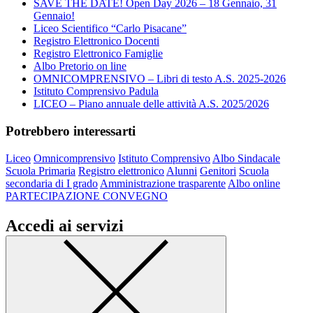
SAVE THE DATE! Open Day 2026 – 18 Gennaio, 31
Gennaio!
Liceo Scientifico “Carlo Pisacane”
Registro Elettronico Docenti
Registro Elettronico Famiglie
Albo Pretorio on line
OMNICOMPRENSIVO – Libri di testo A.S. 2025-2026
Istituto Comprensivo Padula
LICEO – Piano annuale delle attività A.S. 2025/2026
Potrebbero interessarti
Liceo
Omnicomprensivo
Istituto Comprensivo
Albo Sindacale
Scuola Primaria
Registro elettronico
Alunni
Genitori
Scuola
secondaria di I grado
Amministrazione trasparente
Albo online
PARTECIPAZIONE CONVEGNO
Accedi ai servizi