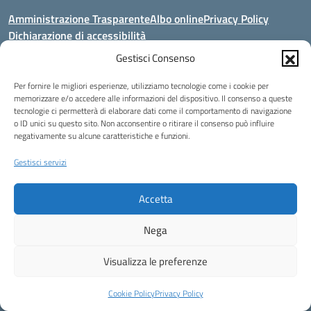
Amministrazione Trasparente
Albo online
Privacy Policy
Dichiarazione di accessibilità
Gestisci Consenso
Seguici su:
Per fornire le migliori esperienze, utilizziamo tecnologie come i cookie per
memorizzare e/o accedere alle informazioni del dispositivo. Il consenso a queste
Indirizzo:
Via Dante Alighieri, 32 - 84034 Padula (Sa)
tecnologie ci permetterà di elaborare dati come il comportamento di navigazione
Centralino:
097577130 - 097577052
o ID unici su questo sito. Non acconsentire o ritirare il consenso può influire
Email:
saic86900d@istruzione.it
negativamente su alcune caratteristiche e funzioni.
Posta elettronica certificata (PEC):
saic86900d@pec.istruzione.it
Gestisci servizi
Codice fiscale: 92006850652
Codice meccanografico:
SAIC86900D - SAPS070007
Accetta
Codice unico di fatturazione (CUF): UFV098
Nega
Idea e progetto di Designers Italia
Visualizza le preferenze
Cookie Policy
Privacy Policy