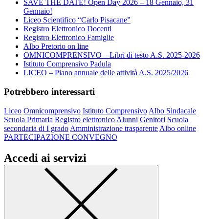
SAVE THE DATE! Open Day 2026 – 18 Gennaio, 31
Gennaio!
Liceo Scientifico “Carlo Pisacane”
Registro Elettronico Docenti
Registro Elettronico Famiglie
Albo Pretorio on line
OMNICOMPRENSIVO – Libri di testo A.S. 2025-2026
Istituto Comprensivo Padula
LICEO – Piano annuale delle attività A.S. 2025/2026
Potrebbero interessarti
Liceo
Omnicomprensivo
Istituto Comprensivo
Albo Sindacale
Scuola Primaria
Registro elettronico
Alunni
Genitori
Scuola
secondaria di I grado
Amministrazione trasparente
Albo online
PARTECIPAZIONE CONVEGNO
Accedi ai servizi