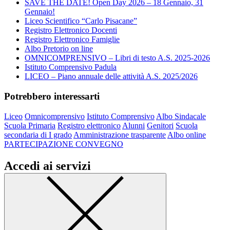
SAVE THE DATE! Open Day 2026 – 18 Gennaio, 31
Gennaio!
Liceo Scientifico “Carlo Pisacane”
Registro Elettronico Docenti
Registro Elettronico Famiglie
Albo Pretorio on line
OMNICOMPRENSIVO – Libri di testo A.S. 2025-2026
Istituto Comprensivo Padula
LICEO – Piano annuale delle attività A.S. 2025/2026
Potrebbero interessarti
Liceo
Omnicomprensivo
Istituto Comprensivo
Albo Sindacale
Scuola Primaria
Registro elettronico
Alunni
Genitori
Scuola
secondaria di I grado
Amministrazione trasparente
Albo online
PARTECIPAZIONE CONVEGNO
Accedi ai servizi