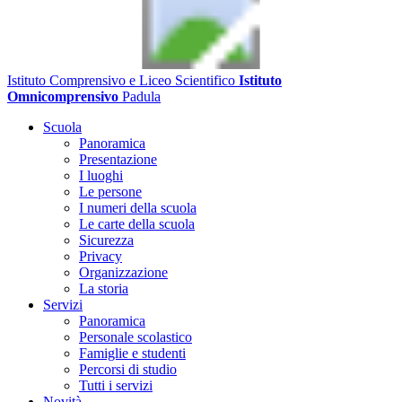
Istituto Comprensivo e Liceo Scientifico
Istituto
Omnicomprensivo
Padula
Scuola
Panoramica
Presentazione
I luoghi
Le persone
I numeri della scuola
Le carte della scuola
Sicurezza
Privacy
Organizzazione
La storia
Servizi
Panoramica
Personale scolastico
Famiglie e studenti
Percorsi di studio
Tutti i servizi
Novità