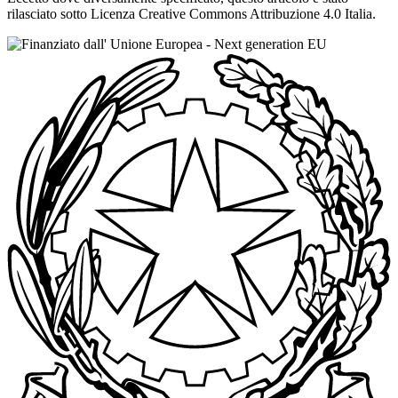
rilasciato sotto Licenza Creative Commons Attribuzione 4.0 Italia.