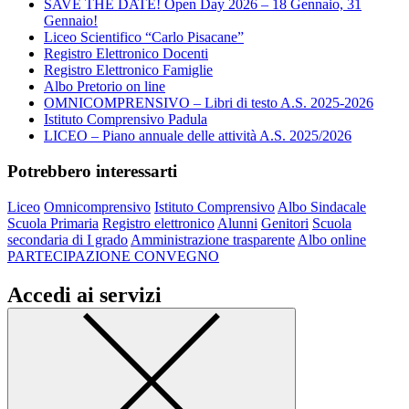
SAVE THE DATE! Open Day 2026 – 18 Gennaio, 31
Gennaio!
Liceo Scientifico “Carlo Pisacane”
Registro Elettronico Docenti
Registro Elettronico Famiglie
Albo Pretorio on line
OMNICOMPRENSIVO – Libri di testo A.S. 2025-2026
Istituto Comprensivo Padula
LICEO – Piano annuale delle attività A.S. 2025/2026
Potrebbero interessarti
Liceo
Omnicomprensivo
Istituto Comprensivo
Albo Sindacale
Scuola Primaria
Registro elettronico
Alunni
Genitori
Scuola
secondaria di I grado
Amministrazione trasparente
Albo online
PARTECIPAZIONE CONVEGNO
Accedi ai servizi