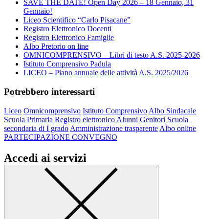
SAVE THE DATE! Open Day 2026 – 18 Gennaio, 31
Gennaio!
Liceo Scientifico “Carlo Pisacane”
Registro Elettronico Docenti
Registro Elettronico Famiglie
Albo Pretorio on line
OMNICOMPRENSIVO – Libri di testo A.S. 2025-2026
Istituto Comprensivo Padula
LICEO – Piano annuale delle attività A.S. 2025/2026
Potrebbero interessarti
Liceo
Omnicomprensivo
Istituto Comprensivo
Albo Sindacale
Scuola Primaria
Registro elettronico
Alunni
Genitori
Scuola
secondaria di I grado
Amministrazione trasparente
Albo online
PARTECIPAZIONE CONVEGNO
Accedi ai servizi