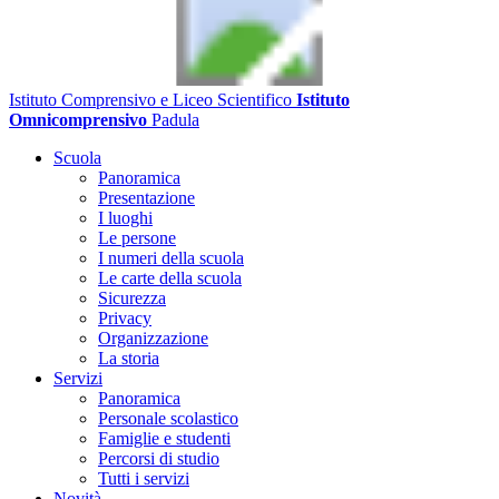
Istituto Comprensivo e Liceo Scientifico
Istituto
Omnicomprensivo
Padula
Scuola
Panoramica
Presentazione
I luoghi
Le persone
I numeri della scuola
Le carte della scuola
Sicurezza
Privacy
Organizzazione
La storia
Servizi
Panoramica
Personale scolastico
Famiglie e studenti
Percorsi di studio
Tutti i servizi
Novità