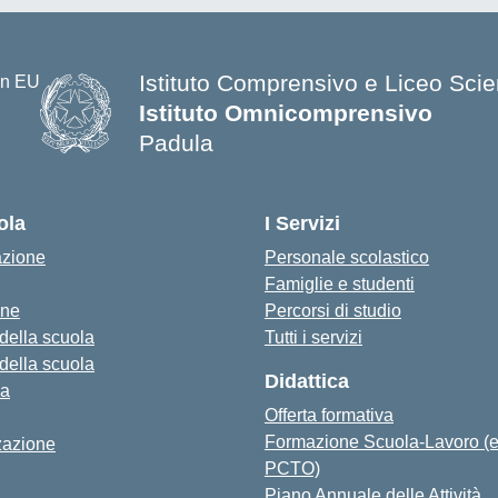
Istituto Comprensivo e Liceo Scien
Istituto Omnicomprensivo
Padula
ola
I Servizi
azione
Personale scolastico
Famiglie e studenti
one
Percorsi di studio
 della scuola
Tutti i servizi
 della scuola
Didattica
za
Offerta formativa
Formazione Scuola-Lavoro (
zazione
PCTO)
Piano Annuale delle Attività