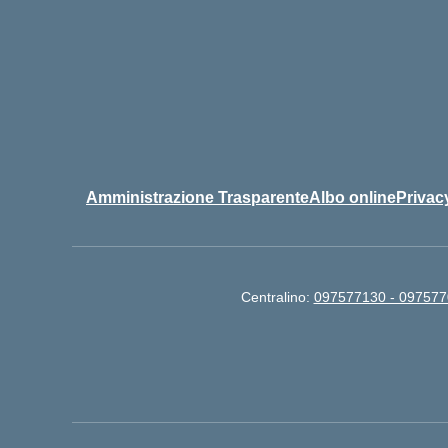
Amministrazione Trasparente
Albo online
Privac
Centralino:
097577130 - 09757