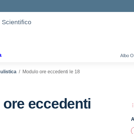
 Scientifico
a
Albo O
listica
Modulo ore eccedenti le 18
 ore eccedenti
A