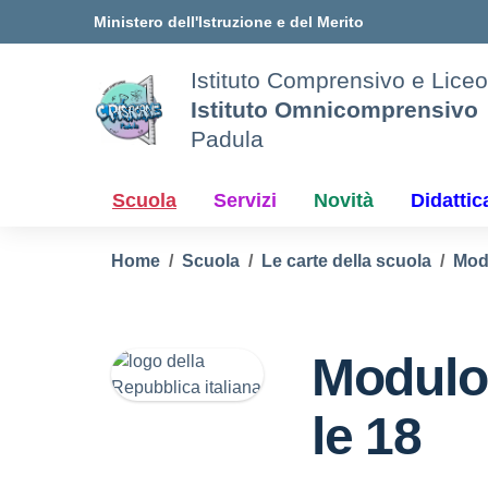
Vai ai contenuti
Vai al menu di navigazione
Vai al footer
Ministero dell'Istruzione e del Merito
Istituto Comprensivo e Liceo
Istituto Omnicomprensivo
Padula
Scuola
Servizi
Novità
Didattic
Home
Scuola
Le carte della scuola
Modu
Modulo
le 18