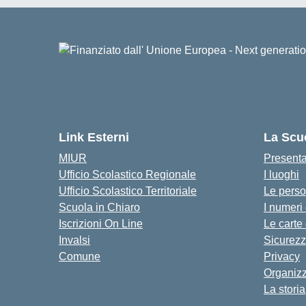
Link Esterni
La Scu
MIUR
Present
Ufficio Scolastico Regionale
I luoghi
Ufficio Scolastico Territoriale
Le pers
Scuola in Chiaro
I numeri
Iscrizioni On Line
Le carte
Invalsi
Sicurez
Comune
Privacy
Organiz
La storia