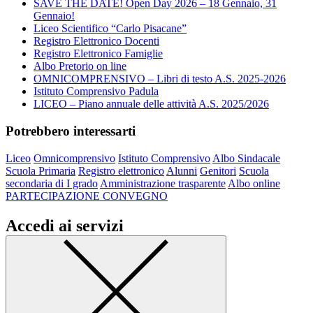
SAVE THE DATE! Open Day 2026 – 18 Gennaio, 31
Gennaio!
Liceo Scientifico “Carlo Pisacane”
Registro Elettronico Docenti
Registro Elettronico Famiglie
Albo Pretorio on line
OMNICOMPRENSIVO – Libri di testo A.S. 2025-2026
Istituto Comprensivo Padula
LICEO – Piano annuale delle attività A.S. 2025/2026
Potrebbero interessarti
Liceo
Omnicomprensivo
Istituto Comprensivo
Albo Sindacale
Scuola Primaria
Registro elettronico
Alunni
Genitori
Scuola
secondaria di I grado
Amministrazione trasparente
Albo online
PARTECIPAZIONE CONVEGNO
Accedi ai servizi