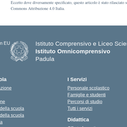
Eccetto dove diversamente specificato, questo articolo è stato rilasciato 
Commons Attribuzione 4.0 Italia.
Istituto Comprensivo e Liceo Scien
Istituto Omnicomprensivo
Padula
ola
I Servizi
azione
Personale scolastico
Famiglie e studenti
one
Percorsi di studio
 della scuola
Tutti i servizi
 della scuola
Didattica
za