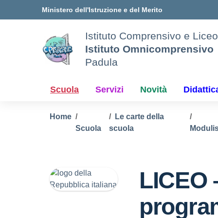
Vai ai contenuti
Vai al menu di navigazione
Vai al footer
Ministero dell'Istruzione e del Merito
Istituto Comprensivo e Liceo
Istituto Omnicomprensivo
Padula
Scuola
Servizi
Novità
Didattic
Home
Le carte della
Scuola
scuola
Modulis
LICEO 
progra