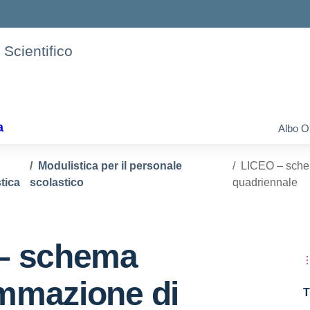
 Scientifico
a
Albo O
Modulistica per il personale
LICEO – sche
tica
scolastico
quadriennale
– schema
mmazione di
T