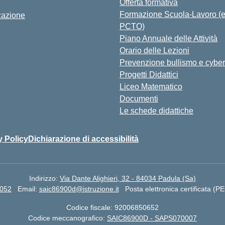
Offerta formativa
Formazione Scuola-Lavoro (
zazione
PCTO)
Piano Annuale delle Attività
Orario delle Lezioni
Prevenzione bullismo e cyber
Progetti Didattici
Liceo Matematico
Documenti
Le schede didattiche
y Policy
Dichiarazione di accessibilità
Indirizzo:
Via Dante Alighieri, 32 - 84034 Padula (Sa)
7052
Email:
saic86900d@istruzione.it
Posta elettronica certificata (P
Codice fiscale: 92006850652
Codice meccanografico:
SAIC86900D - SAPS070007