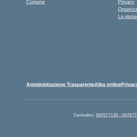
Comune
Privacy
Organiz
La storia
Amministrazione Trasparente
Albo online
Privac
Centralino:
097577130 - 09757