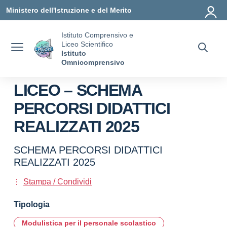
Vai ai contenuti
Vai al menu di navigazione
Vai al footer
Ministero dell'Istruzione e del Merito
Istituto Comprensivo e
Liceo Scientifico
Istituto
Omnicomprensivo
LICEO – SCHEMA
PERCORSI DIDATTICI
REALIZZATI 2025
SCHEMA PERCORSI DIDATTICI
REALIZZATI 2025
Stampa / Condividi
Tipologia
Modulistica per il personale scolastico