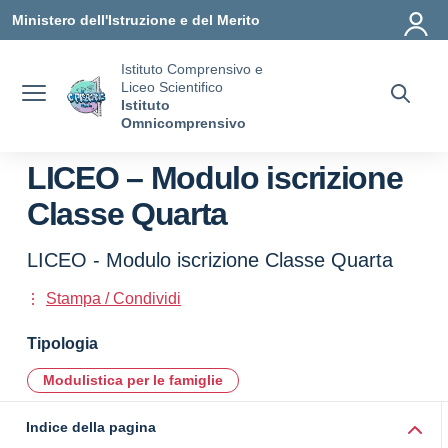
Vai ai contenuti
Vai al menu di navigazione
Vai al footer
Ministero dell'Istruzione e del Merito
Istituto Comprensivo e
Liceo Scientifico
Istituto
Omnicomprensivo
LICEO – Modulo iscrizione
Classe Quarta
LICEO - Modulo iscrizione Classe Quarta
Stampa / Condividi
Tipologia
Modulistica per le famiglie
Indice della pagina