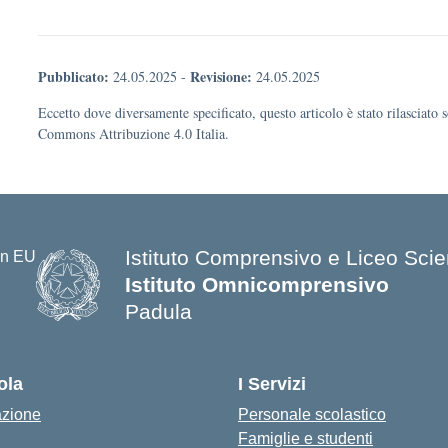
Pubblicato:
Revisione:
24.05.2025
-
24.05.2025
Eccetto dove diversamente specificato, questo articolo è stato rilasciato 
Commons Attribuzione 4.0 Italia.
Istituto Comprensivo e Liceo Scien
Istituto Omnicomprensivo
Padula
ola
I Servizi
azione
Personale scolastico
Famiglie e studenti