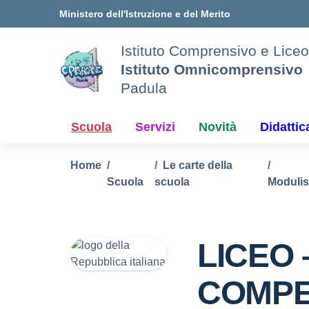
Vai ai contenuti
Vai al menu di navigazione
Vai al footer
Ministero dell'Istruzione e del Merito
Istituto Comprensivo e Liceo
Istituto Omnicomprensivo
Padula
Scuola
Servizi
Novità
Didattic
Home
Le carte della
Scuola
scuola
Modulis
LICEO
COMPE