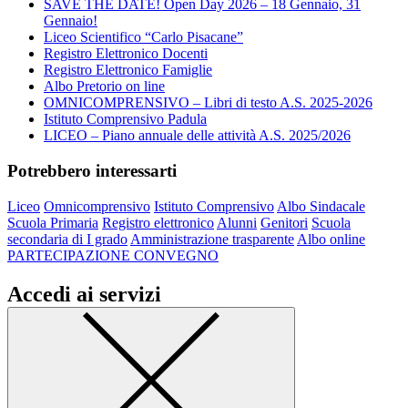
SAVE THE DATE! Open Day 2026 – 18 Gennaio, 31
Gennaio!
Liceo Scientifico “Carlo Pisacane”
Registro Elettronico Docenti
Registro Elettronico Famiglie
Albo Pretorio on line
OMNICOMPRENSIVO – Libri di testo A.S. 2025-2026
Istituto Comprensivo Padula
LICEO – Piano annuale delle attività A.S. 2025/2026
Potrebbero interessarti
Liceo
Omnicomprensivo
Istituto Comprensivo
Albo Sindacale
Scuola Primaria
Registro elettronico
Alunni
Genitori
Scuola
secondaria di I grado
Amministrazione trasparente
Albo online
PARTECIPAZIONE CONVEGNO
Accedi ai servizi