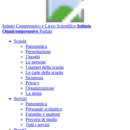
Istituto Comprensivo e Liceo Scientifico
Istituto
Omnicomprensivo
Padula
Scuola
Panoramica
Presentazione
I luoghi
Le persone
I numeri della scuola
Le carte della scuola
Sicurezza
Privacy
Organizzazione
La storia
Servizi
Panoramica
Personale scolastico
Famiglie e studenti
Percorsi di studio
Tutti i servizi
Novità