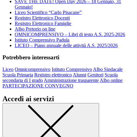
SAVE THE DATE! Open Day 2026 – 18 Gennaio, 31
Gennaio!
Liceo Scientifico “Carlo Pisacane”
Registro Elettronico Docenti
Registro Elettronico Famiglie
Albo Pretorio on line
OMNICOMPRENSIVO – Libri di testo A.S. 2025-2026
Istituto Comprensivo Padula
LICEO – Piano annuale delle attività A.S. 2025/2026
Potrebbero interessarti
Liceo
Omnicomprensivo
Istituto Comprensivo
Albo Sindacale
Scuola Primaria
Registro elettronico
Alunni
Genitori
Scuola
secondaria di I grado
Amministrazione trasparente
Albo online
PARTECIPAZIONE CONVEGNO
Accedi ai servizi