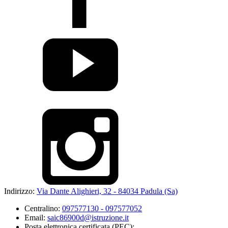
Indirizzo:
Via Dante Alighieri, 32 - 84034 Padula (Sa)
Centralino:
097577130 - 097577052
Email:
saic86900d@istruzione.it
Posta elettronica certificata (PEC):