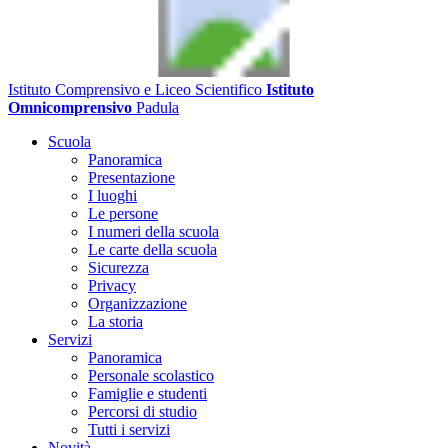
Istituto Comprensivo e Liceo Scientifico
Istituto
Omnicomprensivo
Padula
Scuola
Panoramica
Presentazione
I luoghi
Le persone
I numeri della scuola
Le carte della scuola
Sicurezza
Privacy
Organizzazione
La storia
Servizi
Panoramica
Personale scolastico
Famiglie e studenti
Percorsi di studio
Tutti i servizi
Novità