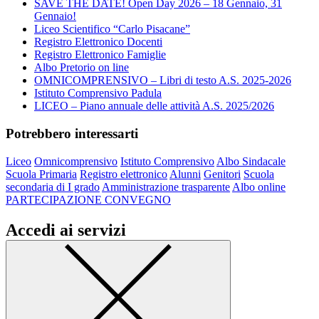
SAVE THE DATE! Open Day 2026 – 18 Gennaio, 31
Gennaio!
Liceo Scientifico “Carlo Pisacane”
Registro Elettronico Docenti
Registro Elettronico Famiglie
Albo Pretorio on line
OMNICOMPRENSIVO – Libri di testo A.S. 2025-2026
Istituto Comprensivo Padula
LICEO – Piano annuale delle attività A.S. 2025/2026
Potrebbero interessarti
Liceo
Omnicomprensivo
Istituto Comprensivo
Albo Sindacale
Scuola Primaria
Registro elettronico
Alunni
Genitori
Scuola
secondaria di I grado
Amministrazione trasparente
Albo online
PARTECIPAZIONE CONVEGNO
Accedi ai servizi