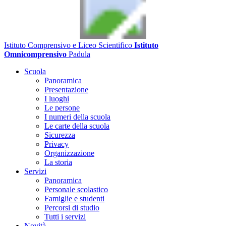
Istituto Comprensivo e Liceo Scientifico
Istituto
Omnicomprensivo
Padula
Scuola
Panoramica
Presentazione
I luoghi
Le persone
I numeri della scuola
Le carte della scuola
Sicurezza
Privacy
Organizzazione
La storia
Servizi
Panoramica
Personale scolastico
Famiglie e studenti
Percorsi di studio
Tutti i servizi
Novità