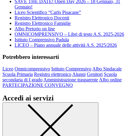
SAVE THE DATE! Open Day 2026 – 18 Gennaio, 31
Gennaio!
Liceo Scientifico “Carlo Pisacane”
Registro Elettronico Docenti
Registro Elettronico Famiglie
Albo Pretorio on line
OMNICOMPRENSIVO – Libri di testo A.S. 2025-2026
Istituto Comprensivo Padula
LICEO – Piano annuale delle attività A.S. 2025/2026
Potrebbero interessarti
Liceo
Omnicomprensivo
Istituto Comprensivo
Albo Sindacale
Scuola Primaria
Registro elettronico
Alunni
Genitori
Scuola
secondaria di I grado
Amministrazione trasparente
Albo online
PARTECIPAZIONE CONVEGNO
Accedi ai servizi