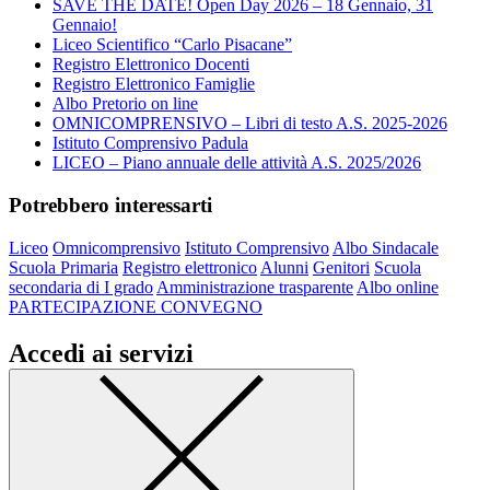
SAVE THE DATE! Open Day 2026 – 18 Gennaio, 31
Gennaio!
Liceo Scientifico “Carlo Pisacane”
Registro Elettronico Docenti
Registro Elettronico Famiglie
Albo Pretorio on line
OMNICOMPRENSIVO – Libri di testo A.S. 2025-2026
Istituto Comprensivo Padula
LICEO – Piano annuale delle attività A.S. 2025/2026
Potrebbero interessarti
Liceo
Omnicomprensivo
Istituto Comprensivo
Albo Sindacale
Scuola Primaria
Registro elettronico
Alunni
Genitori
Scuola
secondaria di I grado
Amministrazione trasparente
Albo online
PARTECIPAZIONE CONVEGNO
Accedi ai servizi