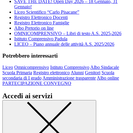
SAVE THE DATE! Open Day 2026 – 18 Gennaio, 31
Gennaio!
Liceo Scientifico “Carlo Pisacane”
Registro Elettronico Docenti
Registro Elettronico Famiglie
Albo Pretorio on line
OMNICOMPRENSIVO – Libri di testo A.S. 2025-2026
Istituto Comprensivo Padula
LICEO – Piano annuale delle attività A.S. 2025/2026
Potrebbero interessarti
Liceo
Omnicomprensivo
Istituto Comprensivo
Albo Sindacale
Scuola Primaria
Registro elettronico
Alunni
Genitori
Scuola
secondaria di I grado
Amministrazione trasparente
Albo online
PARTECIPAZIONE CONVEGNO
Accedi ai servizi