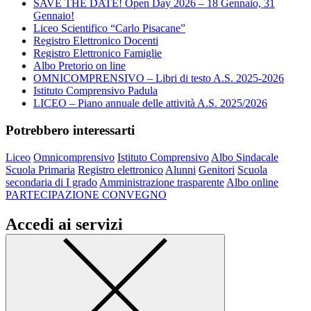
SAVE THE DATE! Open Day 2026 – 18 Gennaio, 31
Gennaio!
Liceo Scientifico “Carlo Pisacane”
Registro Elettronico Docenti
Registro Elettronico Famiglie
Albo Pretorio on line
OMNICOMPRENSIVO – Libri di testo A.S. 2025-2026
Istituto Comprensivo Padula
LICEO – Piano annuale delle attività A.S. 2025/2026
Potrebbero interessarti
Liceo
Omnicomprensivo
Istituto Comprensivo
Albo Sindacale
Scuola Primaria
Registro elettronico
Alunni
Genitori
Scuola
secondaria di I grado
Amministrazione trasparente
Albo online
PARTECIPAZIONE CONVEGNO
Accedi ai servizi