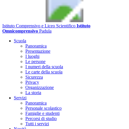
Istituto Comprensivo e Liceo Scientifico
Istituto
Omnicomprensivo
Padula
Scuola
Panoramica
Presentazione
I luoghi
Le persone
I numeri della scuola
Le carte della scuola
Sicurezza
Privacy
Organizzazione
La storia
Servizi
Panoramica
Personale scolastico
Famiglie e studenti
Percorsi di studio
Tutti i servizi
Novità