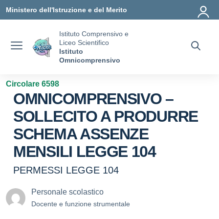
Vai ai contenuti
Vai al menu di navigazione
Vai al footer
Ministero dell'Istruzione e del Merito
Istituto Comprensivo e
Liceo Scientifico
Istituto
Omnicomprensivo
Circolare 6598
OMNICOMPRENSIVO –
SOLLECITO A PRODURRE
SCHEMA ASSENZE
MENSILI LEGGE 104
PERMESSI LEGGE 104
Personale scolastico
Docente e funzione strumentale