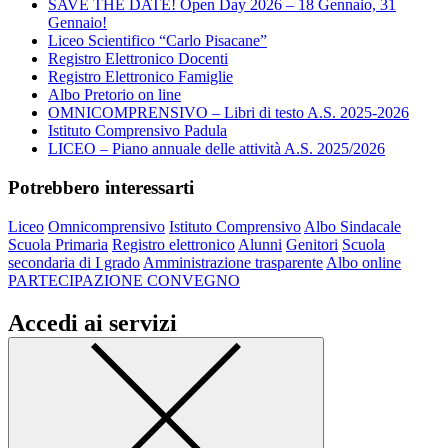
SAVE THE DATE! Open Day 2026 – 18 Gennaio, 31
Gennaio!
Liceo Scientifico “Carlo Pisacane”
Registro Elettronico Docenti
Registro Elettronico Famiglie
Albo Pretorio on line
OMNICOMPRENSIVO – Libri di testo A.S. 2025-2026
Istituto Comprensivo Padula
LICEO – Piano annuale delle attività A.S. 2025/2026
Potrebbero interessarti
Liceo
Omnicomprensivo
Istituto Comprensivo
Albo Sindacale
Scuola Primaria
Registro elettronico
Alunni
Genitori
Scuola
secondaria di I grado
Amministrazione trasparente
Albo online
PARTECIPAZIONE CONVEGNO
Accedi ai servizi