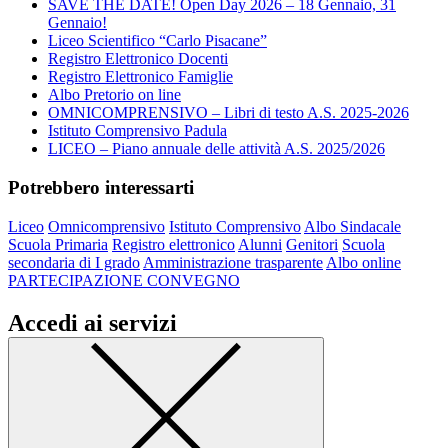
SAVE THE DATE! Open Day 2026 – 18 Gennaio, 31
Gennaio!
Liceo Scientifico “Carlo Pisacane”
Registro Elettronico Docenti
Registro Elettronico Famiglie
Albo Pretorio on line
OMNICOMPRENSIVO – Libri di testo A.S. 2025-2026
Istituto Comprensivo Padula
LICEO – Piano annuale delle attività A.S. 2025/2026
Potrebbero interessarti
Liceo
Omnicomprensivo
Istituto Comprensivo
Albo Sindacale
Scuola Primaria
Registro elettronico
Alunni
Genitori
Scuola
secondaria di I grado
Amministrazione trasparente
Albo online
PARTECIPAZIONE CONVEGNO
Accedi ai servizi