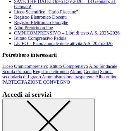
SAVE THE DATE! Open Day 2026 – 18 Gennaio, 31
Gennaio!
Liceo Scientifico “Carlo Pisacane”
Registro Elettronico Docenti
Registro Elettronico Famiglie
Albo Pretorio on line
OMNICOMPRENSIVO – Libri di testo A.S. 2025-2026
Istituto Comprensivo Padula
LICEO – Piano annuale delle attività A.S. 2025/2026
Potrebbero interessarti
Liceo
Omnicomprensivo
Istituto Comprensivo
Albo Sindacale
Scuola Primaria
Registro elettronico
Alunni
Genitori
Scuola
secondaria di I grado
Amministrazione trasparente
Albo online
PARTECIPAZIONE CONVEGNO
Accedi ai servizi