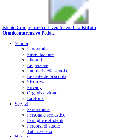
Istituto Comprensivo e Liceo Scientifico
Istituto
Omnicomprensivo
Padula
Scuola
Panoramica
Presentazione
I luoghi
Le persone
I numeri della scuola
Le carte della scuola
Sicurezza
Privacy
Organizzazione
La storia
Servizi
Panoramica
Personale scolastico
Famiglie e studenti
Percorsi di studio
Tutti i servizi
Novità