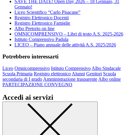
SAVE THE DATE! Open Day 2026 – 18 Gennaio, 31
Gennaio!
Liceo Scientifico “Carlo Pisacane”
Registro Elettronico Docenti
Registro Elettronico Famiglie
Albo Pretorio on line
OMNICOMPRENSIVO – Libri di testo A.S. 2025-2026
Istituto Comprensivo Padula
LICEO – Piano annuale delle attività A.S. 2025/2026
Potrebbero interessarti
Liceo
Omnicomprensivo
Istituto Comprensivo
Albo Sindacale
Scuola Primaria
Registro elettronico
Alunni
Genitori
Scuola
secondaria di I grado
Amministrazione trasparente
Albo online
PARTECIPAZIONE CONVEGNO
Accedi ai servizi