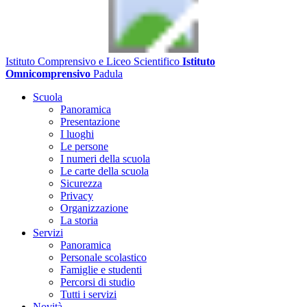
Istituto Comprensivo e Liceo Scientifico
Istituto
Omnicomprensivo
Padula
Scuola
Panoramica
Presentazione
I luoghi
Le persone
I numeri della scuola
Le carte della scuola
Sicurezza
Privacy
Organizzazione
La storia
Servizi
Panoramica
Personale scolastico
Famiglie e studenti
Percorsi di studio
Tutti i servizi
Novità