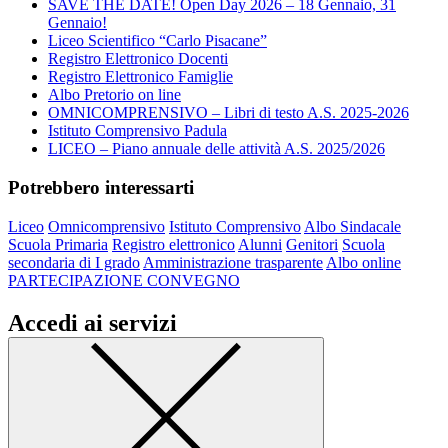
SAVE THE DATE! Open Day 2026 – 18 Gennaio, 31
Gennaio!
Liceo Scientifico “Carlo Pisacane”
Registro Elettronico Docenti
Registro Elettronico Famiglie
Albo Pretorio on line
OMNICOMPRENSIVO – Libri di testo A.S. 2025-2026
Istituto Comprensivo Padula
LICEO – Piano annuale delle attività A.S. 2025/2026
Potrebbero interessarti
Liceo
Omnicomprensivo
Istituto Comprensivo
Albo Sindacale
Scuola Primaria
Registro elettronico
Alunni
Genitori
Scuola
secondaria di I grado
Amministrazione trasparente
Albo online
PARTECIPAZIONE CONVEGNO
Accedi ai servizi