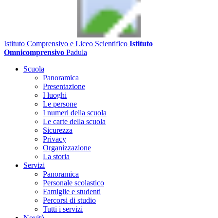
Istituto Comprensivo e Liceo Scientifico
Istituto
Omnicomprensivo
Padula
Scuola
Panoramica
Presentazione
I luoghi
Le persone
I numeri della scuola
Le carte della scuola
Sicurezza
Privacy
Organizzazione
La storia
Servizi
Panoramica
Personale scolastico
Famiglie e studenti
Percorsi di studio
Tutti i servizi
Novità