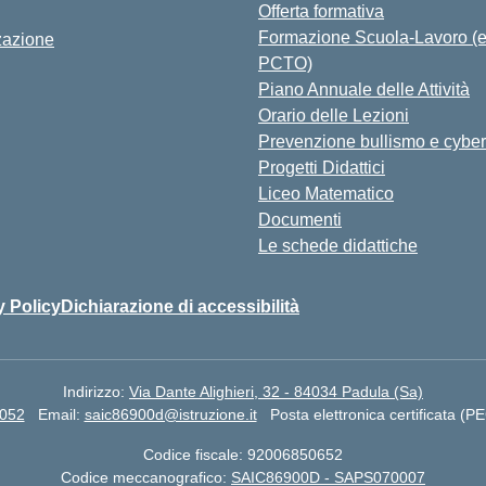
Offerta formativa
Formazione Scuola-Lavoro (
zazione
PCTO)
Piano Annuale delle Attività
Orario delle Lezioni
Prevenzione bullismo e cyber
Progetti Didattici
Liceo Matematico
Documenti
Le schede didattiche
y Policy
Dichiarazione di accessibilità
Indirizzo:
Via Dante Alighieri, 32 - 84034 Padula (Sa)
7052
Email:
saic86900d@istruzione.it
Posta elettronica certificata (P
Codice fiscale: 92006850652
Codice meccanografico:
SAIC86900D - SAPS070007