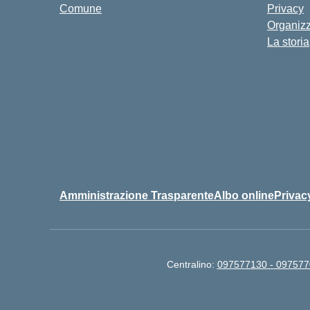
Comune
Privacy
Organiz
La storia
Amministrazione Trasparente
Albo online
Privac
Centralino:
097577130 - 09757