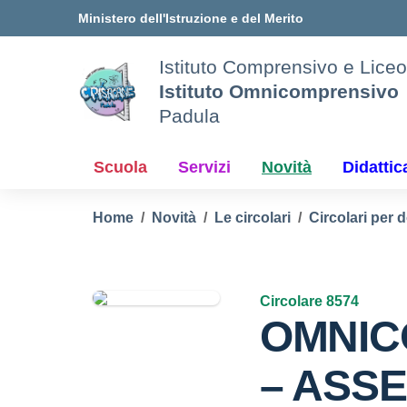
Vai ai contenuti
Vai al menu di navigazione
Vai al footer
Ministero dell'Istruzione e del Merito
Istituto Comprensivo e Liceo
Istituto Omnicomprensivo
Padula
Scuola
Servizi
Novità
Didattic
Home
Novità
Le circolari
Circolari per 
Circolare 8574
OMNIC
– ASS