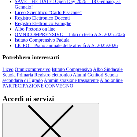
SAVE THE DATE! Open Day 2026 – 18 Gennaio, 31
Gennaio!
Liceo Scientifico “Carlo Pisacane”
Registro Elettronico Docenti
Registro Elettronico Famiglie
Albo Pretorio on line
OMNICOMPRENSIVO – Libri di testo A.S. 2025-2026
Istituto Comprensivo Padula
LICEO – Piano annuale delle attività A.S. 2025/2026
Potrebbero interessarti
Liceo
Omnicomprensivo
Istituto Comprensivo
Albo Sindacale
Scuola Primaria
Registro elettronico
Alunni
Genitori
Scuola
secondaria di I grado
Amministrazione trasparente
Albo online
PARTECIPAZIONE CONVEGNO
Accedi ai servizi