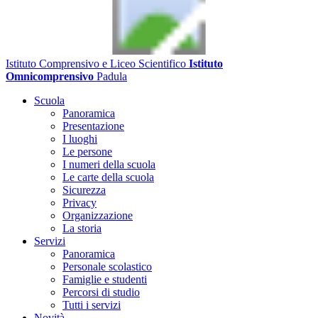
Istituto Comprensivo e Liceo Scientifico
Istituto
Omnicomprensivo
Padula
Scuola
Panoramica
Presentazione
I luoghi
Le persone
I numeri della scuola
Le carte della scuola
Sicurezza
Privacy
Organizzazione
La storia
Servizi
Panoramica
Personale scolastico
Famiglie e studenti
Percorsi di studio
Tutti i servizi
Novità