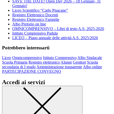
SAVE THE DATE! Open Day 2026 – 18 Gennaio, 31
Gennaio!
Liceo Scientifico “Carlo Pisacane”
Registro Elettronico Docenti
Registro Elettronico Famiglie
Albo Pretorio on line
OMNICOMPRENSIVO – Libri di testo A.S. 2025-2026
Istituto Comprensivo Padula
LICEO – Piano annuale delle attività A.S. 2025/2026
Potrebbero interessarti
Liceo
Omnicomprensivo
Istituto Comprensivo
Albo Sindacale
Scuola Primaria
Registro elettronico
Alunni
Genitori
Scuola
secondaria di I grado
Amministrazione trasparente
Albo online
PARTECIPAZIONE CONVEGNO
Accedi ai servizi