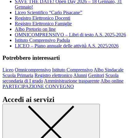
SAVE THE DATE! Open Day 2026 – 18 Gennaio, 31
Gennaio!
Liceo Scientifico “Carlo Pisacane”
Registro Elettronico Docenti
Registro Elettronico Famiglie
Albo Pretorio on line
OMNICOMPRENSIVO – Libri di testo A.S. 2025-2026
Istituto Comprensivo Padula
LICEO – Piano annuale delle attività A.S. 2025/2026
Potrebbero interessarti
Liceo
Omnicomprensivo
Istituto Comprensivo
Albo Sindacale
Scuola Primaria
Registro elettronico
Alunni
Genitori
Scuola
secondaria di I grado
Amministrazione trasparente
Albo online
PARTECIPAZIONE CONVEGNO
Accedi ai servizi