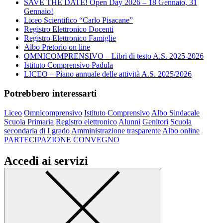
SAVE THE DATE! Open Day 2026 – 18 Gennaio, 31
Gennaio!
Liceo Scientifico “Carlo Pisacane”
Registro Elettronico Docenti
Registro Elettronico Famiglie
Albo Pretorio on line
OMNICOMPRENSIVO – Libri di testo A.S. 2025-2026
Istituto Comprensivo Padula
LICEO – Piano annuale delle attività A.S. 2025/2026
Potrebbero interessarti
Liceo
Omnicomprensivo
Istituto Comprensivo
Albo Sindacale
Scuola Primaria
Registro elettronico
Alunni
Genitori
Scuola
secondaria di I grado
Amministrazione trasparente
Albo online
PARTECIPAZIONE CONVEGNO
Accedi ai servizi