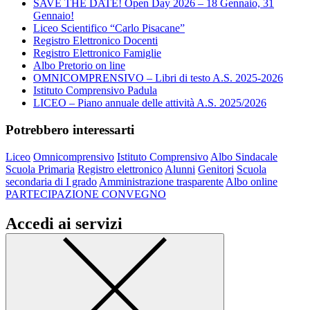
SAVE THE DATE! Open Day 2026 – 18 Gennaio, 31
Gennaio!
Liceo Scientifico “Carlo Pisacane”
Registro Elettronico Docenti
Registro Elettronico Famiglie
Albo Pretorio on line
OMNICOMPRENSIVO – Libri di testo A.S. 2025-2026
Istituto Comprensivo Padula
LICEO – Piano annuale delle attività A.S. 2025/2026
Potrebbero interessarti
Liceo
Omnicomprensivo
Istituto Comprensivo
Albo Sindacale
Scuola Primaria
Registro elettronico
Alunni
Genitori
Scuola
secondaria di I grado
Amministrazione trasparente
Albo online
PARTECIPAZIONE CONVEGNO
Accedi ai servizi