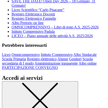
SAVE THE DATE! Open Day 2026 – 18 Gennaio, 31
Gennaio!
Liceo Scientifico “Carlo Pisacane”
Registro Elettronico Docenti
Registro Elettronico Famiglie
Albo Pretorio on line
OMNICOMPRENSIVO – Libri di testo A.S. 2025-2026
Istituto Comprensivo Padula
LICEO – Piano annuale delle attività A.S. 2025/2026
Potrebbero interessarti
Liceo
Omnicomprensivo
Istituto Comprensivo
Albo Sindacale
Scuola Primaria
Registro elettronico
Alunni
Genitori
Scuola
secondaria di I grado
Amministrazione trasparente
Albo online
PARTECIPAZIONE CONVEGNO
Accedi ai servizi