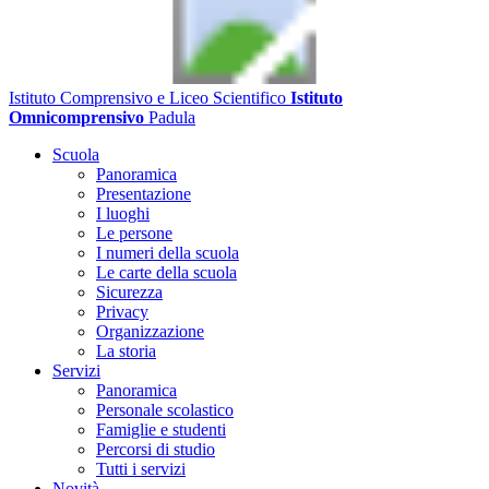
Istituto Comprensivo e Liceo Scientifico
Istituto
Omnicomprensivo
Padula
Scuola
Panoramica
Presentazione
I luoghi
Le persone
I numeri della scuola
Le carte della scuola
Sicurezza
Privacy
Organizzazione
La storia
Servizi
Panoramica
Personale scolastico
Famiglie e studenti
Percorsi di studio
Tutti i servizi
Novità