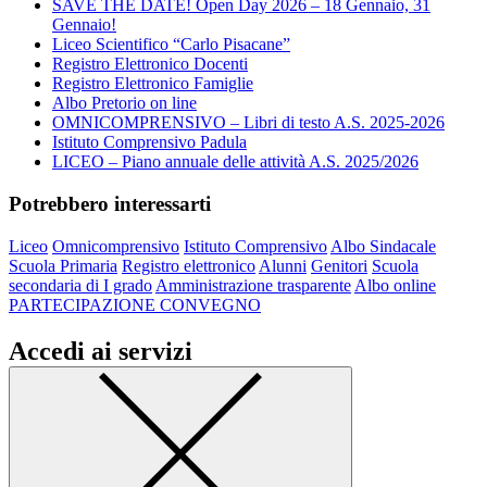
SAVE THE DATE! Open Day 2026 – 18 Gennaio, 31
Gennaio!
Liceo Scientifico “Carlo Pisacane”
Registro Elettronico Docenti
Registro Elettronico Famiglie
Albo Pretorio on line
OMNICOMPRENSIVO – Libri di testo A.S. 2025-2026
Istituto Comprensivo Padula
LICEO – Piano annuale delle attività A.S. 2025/2026
Potrebbero interessarti
Liceo
Omnicomprensivo
Istituto Comprensivo
Albo Sindacale
Scuola Primaria
Registro elettronico
Alunni
Genitori
Scuola
secondaria di I grado
Amministrazione trasparente
Albo online
PARTECIPAZIONE CONVEGNO
Accedi ai servizi