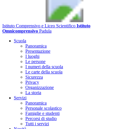
Istituto Comprensivo e Liceo Scientifico
Istituto
Omnicomprensivo
Padula
Scuola
Panoramica
Presentazione
I luoghi
Le persone
I numeri della scuola
Le carte della scuola
Sicurezza
Privacy
Organizzazione
La storia
Servizi
Panoramica
Personale scolastico
Famiglie e studenti
Percorsi di studio
Tutti i servizi
Novità