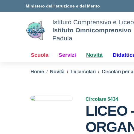
Vai ai contenuti
Vai al menu di navigazione
Vai al footer
Ministero dell'Istruzione e del Merito
Istituto Comprensivo e Liceo
Istituto Omnicomprensivo
Padula
Scuola
Servizi
Novità
Didattic
Home
Novità
Le circolari
Circolari per a
Circolare 5434
LICEO 
ORGAN