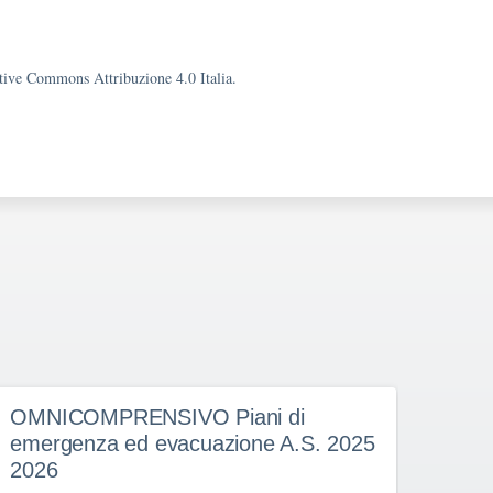
eative Commons Attribuzione 4.0 Italia.
OMNICOMPRENSIVO Piani di
LICE
emergenza ed evacuazione A.S. 2025
orga
2026
usci