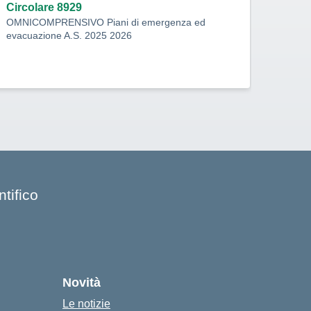
Circolare 8929
Circo
OMNICOMPRENSIVO Piani di emergenza ed
LICEO
evacuazione A.S. 2025 2026
entrat
tifico
Novità
Le notizie