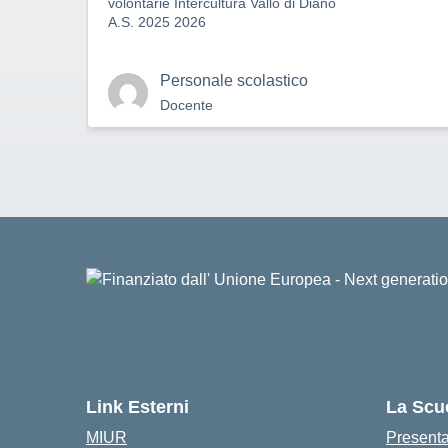
volontarie Intercultura Vallo di Diano
A.S. 2025 2026
Personale scolastico
Docente
Link Esterni
La Scu
MIUR
Present