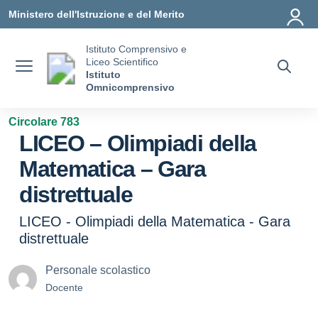
Vai ai contenuti
Vai al menu di navigazione
Vai al footer
Ministero dell'Istruzione e del Merito
Istituto Comprensivo e
Liceo Scientifico
Istituto
Omnicomprensivo
Circolare 783
LICEO – Olimpiadi della
Matematica – Gara
distrettuale
LICEO - Olimpiadi della Matematica - Gara
distrettuale
Personale scolastico
Docente